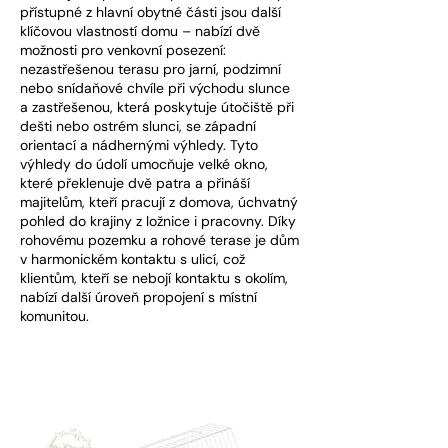
přístupné z hlavní obytné části jsou další
klíčovou vlastností domu – nabízí dvě
možnosti pro venkovní posezení:
nezastřešenou terasu pro jarní, podzimní
nebo snídaňové chvíle při východu slunce
a zastřešenou, která poskytuje útočiště při
dešti nebo ostrém slunci, se západní
orientací a nádhernými výhledy. Tyto
výhledy do údolí umocňuje velké okno,
které překlenuje dvě patra a přináší
majitelům, kteří pracují z domova, úchvatný
pohled do krajiny z ložnice i pracovny. Díky
rohovému pozemku a rohové terase je dům
v harmonickém kontaktu s ulicí, což
klientům, kteří se nebojí kontaktu s okolím,
nabízí další úroveň propojení s místní
komunitou.