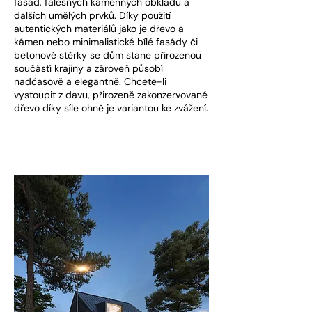
fasád, falešných kamenných obkladů a
dalších umělých prvků. Díky použití
autentických materiálů jako je dřevo a
kámen nebo minimalistické bílé fasády či
betonové stěrky se dům stane přirozenou
součástí krajiny a zároveň působí
nadčasově a elegantně. Chcete-li
vystoupit z davu, přirozeně zakonzervované
dřevo díky síle ohně je variantou ke zvážení.