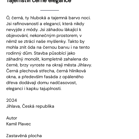
Tajemství černé elegance
Ó, černá, ty hluboká a tajemná barvo noci.
Jsi rafinovaností a elegancí, která nikdy
nevyjde z módy. Jsi záhadou lákající k
objevování, nekonečným prostorem, v
němž se ztrácí naše myšlenky. Takto by
mohla znít óda na černou barvu i na tento
rodinný dům. Stavba působící jako
záhadný monolit, kompletně zahalena do
černé, brzy vyroste na okraji města Jihlavy.
Černá plechová střecha, černá hliníková
okna, a především fasáda z opáleného
dřeva dodávají domu nadčasovost,
eleganci i kapku tajuplnosti.
2024
Jihlava, Česká republika
Autor
Kamil Plavec
Zastavěná plocha